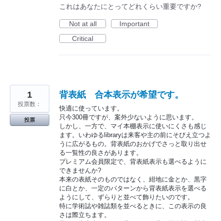
これはあなたにとってどれくらい重要ですか?
Not at all
Important
Critical
1
背表紙 合本表示が希望です。
投票数：
快適に使っています。
只今300冊ですが、案外少ないように思います。
投票
しかし、一方で、マイ本棚表示に使いにくさも感じ
ます。いわゆるlibraryは来客や主の前にそびえ立つよ
うに広がるもの。背表紙のおかげでさっと取り出せ
る一覧性の良さがあります。
プレミアム会員限定で、背表紙表示も選べるように
できませんか?
本来の表紙そのものではなく、紺地に金とか、黒字
に白とか、一定のパターンから背表紙表示を選べる
ようにして、ずらりと並べて飾りたいのです。
特に学術誌や雑誌類を並べるときに、この表示の良
さは際立ちます。