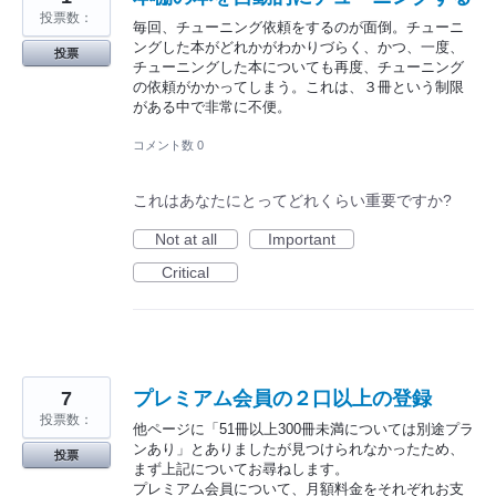
投票数：
毎回、チューニング依頼をするのが面倒。チューニ
ングした本がどれかがわかりづらく、かつ、一度、
投票
チューニングした本についても再度、チューニング
の依頼がかかってしまう。これは、３冊という制限
がある中で非常に不便。
コメント数 0
これはあなたにとってどれくらい重要ですか?
Not at all
Important
Critical
7
プレミアム会員の２口以上の登録
投票数：
他ページに「51冊以上300冊未満については別途プラ
ンあり」とありましたが見つけられなかったため、
投票
まず上記についてお尋ねします。
プレミアム会員について、月額料金をそれぞれお支