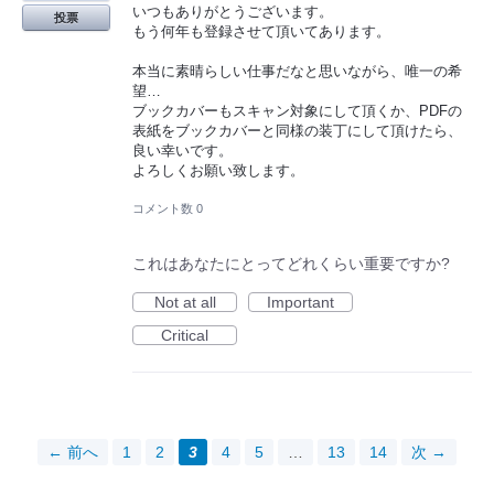
いつもありがとうございます。
投票
もう何年も登録させて頂いてあります。
本当に素晴らしい仕事だなと思いながら、唯一の希
望…
ブックカバーもスキャン対象にして頂くか、PDFの
表紙をブックカバーと同様の装丁にして頂けたら、
良い幸いです。
よろしくお願い致します。
コメント数 0
これはあなたにとってどれくらい重要ですか?
Not at all
Important
Critical
← 前へ
1
2
3
4
5
…
13
14
次 →