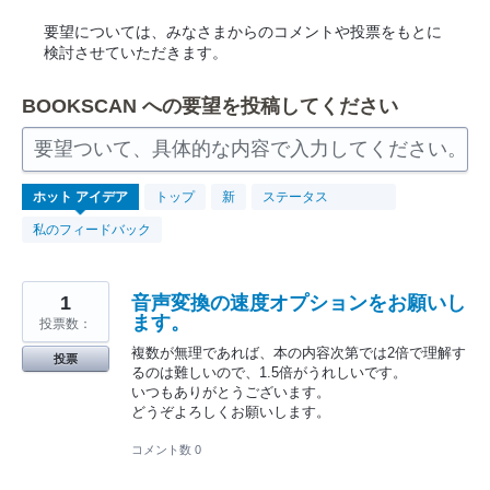
要望については、みなさまからのコメントや投票をもとに
検討させていただきます。
BOOKSCAN への要望を投稿してください
要望ついて、具体的な内容で入力してください。
265
ホット
アイデア
トップ
新
ステータス
見
つ
私のフィードバック
か
っ
た
結
果
1
音声変換の速度オプションをお願いし
ます。
投票数：
複数が無理であれば、本の内容次第では2倍で理解す
投票
るのは難しいので、1.5倍がうれしいです。
いつもありがとうございます。
どうぞよろしくお願いします。
コメント数 0