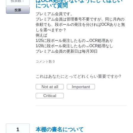
はOCR処理しないようにしてほしい
投票数：
について質問
投票
プレミアム会員です。
プレミアム会員は管理番号不要ですが、同じ月内の
依頼でも、段ボールの発注を分ければOCRありと無
しを選べますか？
例えば
1/25に段ボール発注したもの→OCR処理あり
1/28に段ボール発注したもの→OCR処理なし
プレミアム会員の更新日は毎月30日
コメント数 0
これはあなたにとってどれくらい重要ですか?
Not at all
Important
Critical
1
本棚の書名について