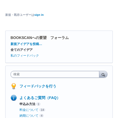
新規・既存ユーザーは
sign in
BOOKSCANへの要望 フォーラム
カ
新規アイデアを投稿…
テ
全てのアイデア
ゴ
リ
私のフィードバック
検索
フィードバックを行う
よくあるご質問（FAQ）
申込み方法
1
料金について
14
納期について
4