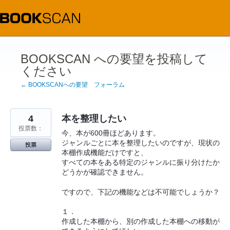
コ
ン
テ
ン
ツ
へ
ス
BOOKSCAN への要望を投稿して
キ
ください
ッ
プ
← BOOKSCANへの要望 フォーラム
4
本を整理したい
投票数：
今、本が600冊ほどあります。
ジャンルごとに本を整理したいのですが、現状の
投票
本棚作成機能だけですと、
すべての本をある特定のジャンルに振り分けたか
どうかが確認できません。
ですので、下記の機能などは不可能でしょうか？
１．
作成した本棚から、別の作成した本棚への移動が