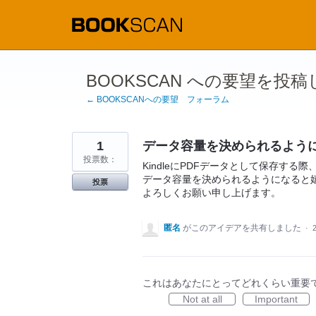
コ
ン
テ
ン
ツ
へ
ス
BOOKSCAN への要望を投
キ
ッ
← BOOKSCANへの要望 フォーラム
プ
1
データ容量を決められるよう
投票数：
KindleにPDFデータとして保存す
データ容量を決められるようになると
投票
よろしくお願い申し上げます。
匿名
がこのアイデアを共有しました
·
これはあなたにとってどれくらい重要
Not at all
Important