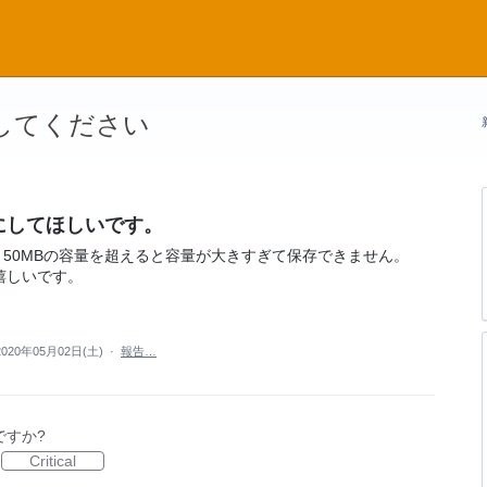
稿してください
にしてほしいです。
る際、50MBの容量を超えると容量が大きすぎて保存できません。
嬉しいです。
2020年05月02日(土)
·
報告…
ですか?
Critical