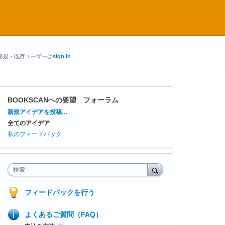
新規・既存ユーザーは
sign in
BOOKSCANへの要望 フォーラム
カ
新規アイデアを投稿…
テ
全てのアイデア
ゴ
リ
私のフィードバック
検索
フィードバックを行う
よくあるご質問（FAQ）