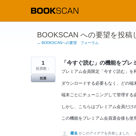
コ
ン
テ
ン
ツ
へ
ス
BOOKSCAN への要望を投
キ
ッ
← BOOKSCANへの要望 フォーラム
プ
1
「今すぐ読む」の機能をプレ
投票数：
プレミアム会員限定「今すぐ読む」を
投票
ダウンロードする必要もなく、どの端
端末ごとにチューニングして管理する
しかし、こちらはプレミアム会員だけ
この機能をプレミアム会員退会後も使
匿名
がこのアイデアを共有しました
·