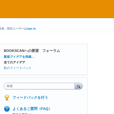
新規・既存ユーザーは
sign in
BOOKSCANへの要望 フォーラム
カ
新規アイデアを投稿…
テ
全てのアイデア
ゴ
リ
私のフィードバック
検索
フィードバックを行う
よくあるご質問（FAQ）