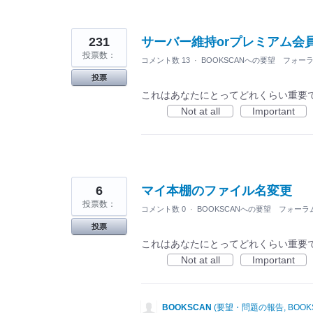
231
サーバー維持orプレミアム会
投票数：
コメント数 13
·
BOOKSCANへの要望 フォー
投票
これはあなたにとってどれくらい重要
Not at all
Important
6
マイ本棚のファイル名変更
投票数：
コメント数 0
·
BOOKSCANへの要望 フォーラ
投票
これはあなたにとってどれくらい重要
Not at all
Important
BOOKSCAN
(
要望・問題の報告, BOOK