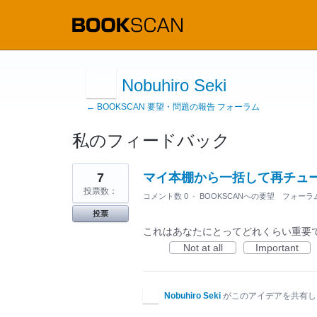
Nobuhiro Seki
← BOOKSCAN 要望・問題の報告 フォーラム
私のフィードバック
3
7
マイ本棚から一括して再チュ
見
つ
投票数：
コメント数 0
·
BOOKSCANへの要望 フォーラ
か
っ
投票
た
結
これはあなたにとってどれくらい重要
果
Not at all
Important
Nobuhiro Seki
がこのアイデアを共有