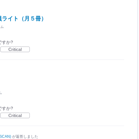
員ライト（月５冊）
ラム
ですか?
Critical
ム
ですか?
Critical
SCAN
)
が返答しました