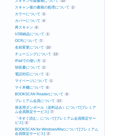
スキャン可能書籍について
33
スキャン後の書籍の処理について
2
カラーについて
3
カバーについて
4
再スキャン
6
USB納品について
1
OCRについて
7
名前変更について
10
チューニングについて
13
iPadでの使い方
1
領収書について
2
電話対応について
1
マイページについて
1
マイ本棚について
6
BOOKSCAN Readerについて
9
プレミアム会員について
17
発送用ダンボール（送料込み）について[プレミア
ム会員限定サービス]
7
「今すぐ読む」について[プレミアム会員限定サー
ビス]
3
BOOKSCAN for Windows/Macについて[プレミアム
会員限定サービス]
2