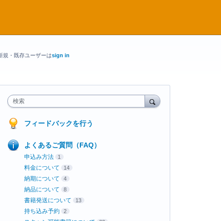
新規・既存ユーザーは
sign in
検索
フィードバックを行う
よくあるご質問（FAQ）
申込み方法
1
料金について
14
納期について
4
納品について
8
書籍発送について
13
持ち込み予約
2