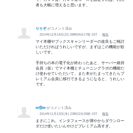
者も大幅に増えると思います。
りりぞ
がコメント済み
·
2014年12月14日(日) 08時04分17秒 JST
·
報告
マイ本棚やブックスキャンリーダーの改良もご検討
いただければうれしいですが、まずはこの機能が欲
しいです。
手持ちの本の電子化が終わったあと、サーバー維持
会員（仮）でマイ本棚とチューニングラボの機能だ
け使わせていただいて、また本がたまってきたらプ
レミアム会員に移行できるようになると、うれしい
です。
m⑪m
がコメント済み
·
2014年11月13日(木) 23時22分26秒 JST
·
報告
まさにこれ。インタフェースが屑やからダウンロー
ダだけ使いたいんやけどプレミアム高すぎ。