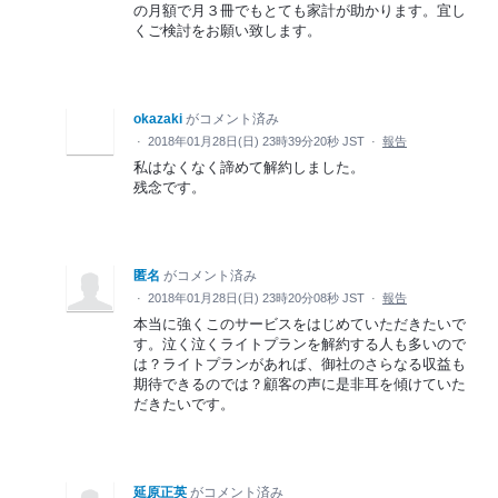
の月額で月３冊でもとても家計が助かります。宜し
くご検討をお願い致します。
okazaki
がコメント済み
·
2018年01月28日(日) 23時39分20秒 JST
·
報告
私はなくなく諦めて解約しました。
残念です。
匿名
がコメント済み
·
2018年01月28日(日) 23時20分08秒 JST
·
報告
本当に強くこのサービスをはじめていただきたいで
す。泣く泣くライトプランを解約する人も多いので
は？ライトプランがあれば、御社のさらなる収益も
期待できるのでは？顧客の声に是非耳を傾けていた
だきたいです。
延原正英
がコメント済み