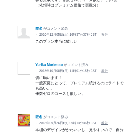
（依頼時はプレミアム価格で実数分）
匿名
がコメント済み
·
2020年12月05日(土) 16時37分37秒 JST
·
報告
このプラン本当に欲しい
Yurika Morimoto
がコメント済み
·
2018年10月08日(月) 11時01分15秒 JST
·
報告
切に願います！
一般家庭にとって、プレミアム続けるのはライトで
も高い…。
冊数ゼロのコースも欲しい。
匿名
がコメント済み
·
2018年09月26日(水) 09時14分46秒 JST
·
報告
本棚のデザインがかわいいし、見やすいので 自分