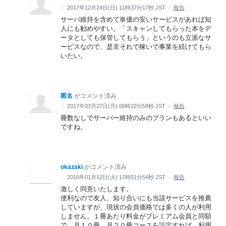
·
2017年12月24日(日) 11時37分17秒 JST
·
報告
サーバ維持を含めて単価の安いサービスがあれば知
人にも勧めやすい。「スキャンしてもらった本をデ
ータとしても保管してもらう」というのも立派なサ
ービスなので、是非それで稼いで事業を続けてもら
いたい。
匿名
がコメント済み
·
2017年03月27日(月) 06時22分58秒 JST
·
報告
冊数なしでサーバー維持のみのプランもあるといい
ですね。
okazaki
がコメント済み
·
2016年01月12日(火) 17時51分54秒 JST
·
報告
激しく同意いたします。
便利なので友人、知り合いにも当該サービスを推薦
していますが、現状の会員価格では多くの人が利用
しません。１冊あたり料金がプレミアム会員と同額
で、月１０冊、月２０冊コースを設定すれば、利用