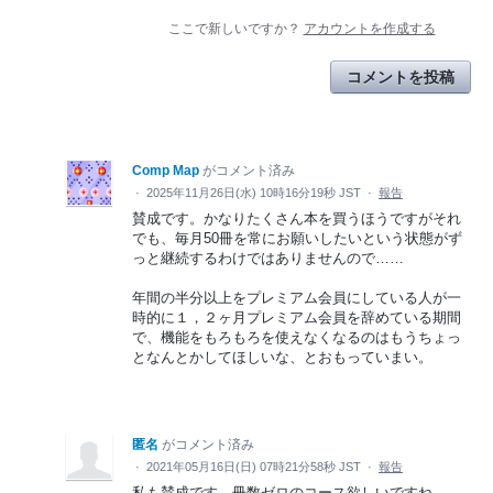
ここで新しいですか？
アカウントを作成する
コメントを投稿
Comp Map
がコメント済み
·
2025年11月26日(水) 10時16分19秒 JST
·
報告
賛成です。かなりたくさん本を買うほうですがそれ
でも、毎月50冊を常にお願いしたいという状態がず
っと継続するわけではありませんので……
年間の半分以上をプレミアム会員にしている人が一
時的に１，２ヶ月プレミアム会員を辞めている期間
で、機能をもろもろを使えなくなるのはもうちょっ
となんとかしてほしいな、とおもっていまい。
匿名
がコメント済み
·
2021年05月16日(日) 07時21分58秒 JST
·
報告
私も賛成です。冊数ゼロのコース欲しいですね。