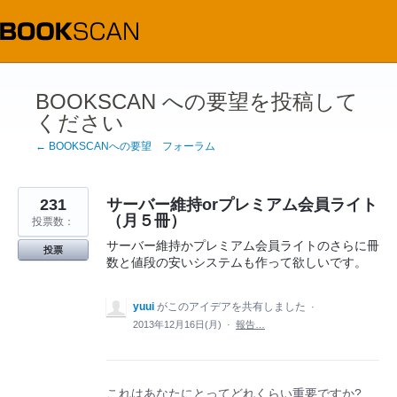
コ
ン
テ
ン
ツ
へ
ス
BOOKSCAN への要望を投稿して
キ
ください
ッ
プ
← BOOKSCANへの要望 フォーラム
231
サーバー維持orプレミアム会員ライト
（月５冊）
投票数：
サーバー維持かプレミアム会員ライトのさらに冊
投票
数と値段の安いシステムも作って欲しいです。
yuui
がこのアイデアを共有しました
·
2013年12月16日(月)
·
報告…
これはあなたにとってどれくらい重要ですか?