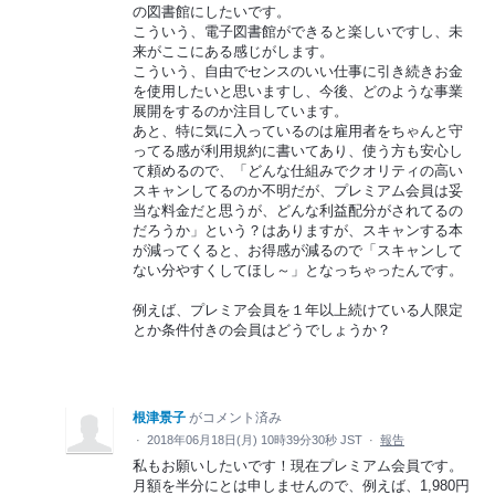
の図書館にしたいです。
こういう、電子図書館ができると楽しいですし、未
来がここにある感じがします。
こういう、自由でセンスのいい仕事に引き続きお金
を使用したいと思いますし、今後、どのような事業
展開をするのか注目しています。
あと、特に気に入っているのは雇用者をちゃんと守
ってる感が利用規約に書いてあり、使う方も安心し
て頼めるので、「どんな仕組みでクオリティの高い
スキャンしてるのか不明だが、プレミアム会員は妥
当な料金だと思うが、どんな利益配分がされてるの
だろうか」という？はありますが、スキャンする本
が減ってくると、お得感が減るので「スキャンして
ない分やすくしてほし～」となっちゃったんです。
例えば、プレミア会員を１年以上続けている人限定
とか条件付きの会員はどうでしょうか？
根津景子
がコメント済み
·
2018年06月18日(月) 10時39分30秒 JST
·
報告
私もお願いしたいです！現在プレミアム会員です。
月額を半分にとは申しませんので、例えば、1,980円