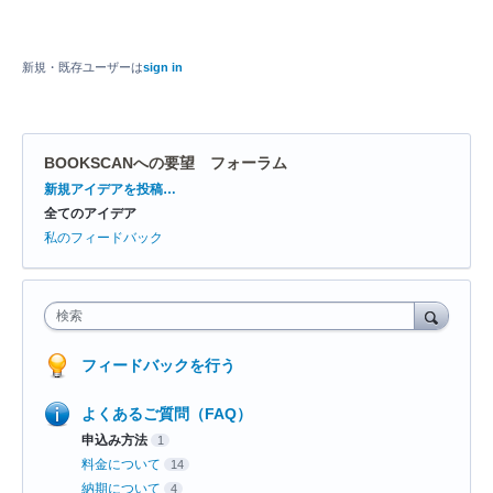
新規・既存ユーザーは
sign in
BOOKSCANへの要望 フォーラム
カ
新規アイデアを投稿…
テ
全てのアイデア
ゴ
リ
私のフィードバック
検索
フィードバックを行う
よくあるご質問（FAQ）
申込み方法
1
料金について
14
納期について
4