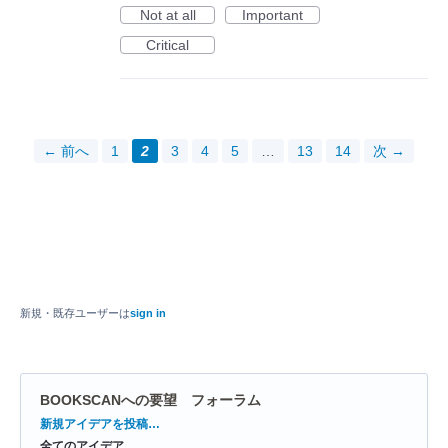
Not at all
Important
Critical
← 前へ
1
2
3
4
5
…
13
14
次 →
新規・既存ユーザーは
sign in
BOOKSCANへの要望 フォーラム
カ
新規アイデアを投稿…
テ
全てのアイデア
ゴ