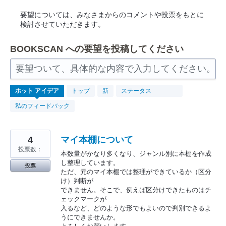
要望については、みなさまからのコメントや投票をもとに
検討させていただきます。
BOOKSCAN への要望を投稿してください
要望ついて、具体的な内容で入力してください。
265
ホット
アイデア
トップ
新
ステータス
見
つ
私のフィードバック
か
っ
た
結
果
4
マイ本棚について
投票数：
本数量がかなり多くなり、ジャンル別に本棚を作成
し整理しています。
投票
ただ、元のマイ本棚では整理ができているか（区分
け）判断が
できません。そこで、例えば区分けできたものはチ
ェックマークが
入るなど、どのような形でもよいので判別できるよ
うにできませんか。