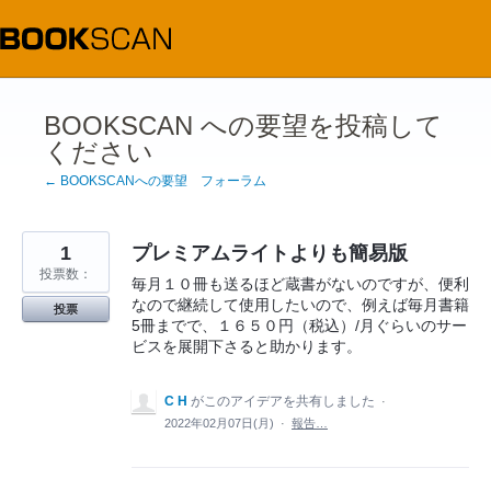
コ
ン
テ
ン
ツ
へ
ス
BOOKSCAN への要望を投稿して
キ
ください
ッ
プ
← BOOKSCANへの要望 フォーラム
1
プレミアムライトよりも簡易版
投票数：
毎月１０冊も送るほど蔵書がないのですが、便利
なので継続して使用したいので、例えば毎月書籍
投票
5冊までで、１６５０円（税込）/月ぐらいのサー
ビスを展開下さると助かります。
C H
がこのアイデアを共有しました
·
2022年02月07日(月)
·
報告…