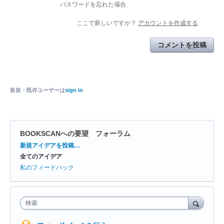
パスワードを忘れた場合
ここで新しいですか？
アカウントを作成する
コメントを投稿
新規・既存ユーザーは
sign in
BOOKSCANへの要望 フォーラム
カ
新規アイデアを投稿…
テ
全てのアイデア
ゴ
リ
私のフィードバック
検索