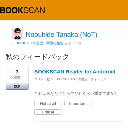
Nobuhide Tanaka (NoT)
← BOOKSCAN 要望・問題の報告 フォーラム
私のフィードバック
2
3
BOOKSCAN Reader for Andoroid
見
つ
投票数：
コメント数 0
·
BOOKSCANへの要望 フォーラム
か
っ
投票
た
結
これはあなたにとってどれくらい重要ですか?
果
Not at all
Important
Critical