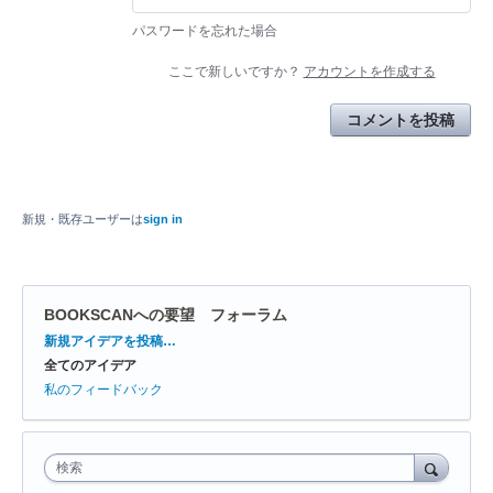
パスワードを忘れた場合
ここで新しいですか？
アカウントを作成する
コメントを投稿
新規・既存ユーザーは
sign in
BOOKSCANへの要望 フォーラム
カ
新規アイデアを投稿…
テ
全てのアイデア
ゴ
リ
私のフィードバック
検索