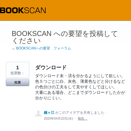
コ
ン
テ
ン
ツ
へ
ス
BOOKSCAN への要望を投稿して
キ
ください
ッ
プ
← BOOKSCANへの要望 フォーラム
1
ダウンロード
投票数：
ダウンロード未・済を分かるようにして欲しい。
色５つごとに白、灰色、薄黄色などと分けるなど
投票
の色分けの工夫をして見やすくしてほしい。
大量にある場合、どこまでダウンロードしたかが
分かりにくい。
鐘ヶ江
がこのアイデアを共有しました
·
2020年04月22日(水)
·
報告…