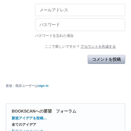
パスワードを忘れた場合
ここで新しいですか？
アカウントを作成する
コメントを投稿
新規・既存ユーザーは
sign in
BOOKSCANへの要望 フォーラム
カ
新規アイデアを投稿…
テ
全てのアイデア
ゴ
リ
私のフィードバック