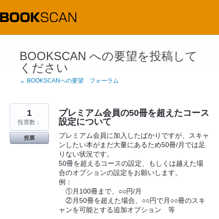
コ
ン
テ
ン
ツ
へ
ス
BOOKSCAN への要望を投稿して
キ
ください
ッ
プ
← BOOKSCANへの要望 フォーラム
1
プレミアム会員の50冊を超えたコース
設定について
投票数：
プレミアム会員に加入したばかりですが、スキャ
投票
ンしたい本がまだ大量にあるため50冊/月では足
りない状況です。
50冊を超えるコースの設定、もしくは越えた場
合のオプションの設定をお願いします。
例：
①月100冊まで、○○円/月
②月50冊を超えた場合、○○円で月○○冊のスキ
ャンを可能とする追加オプション 等