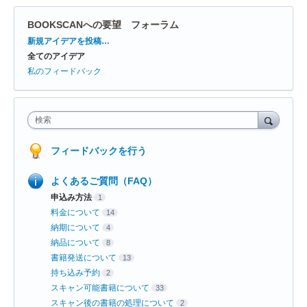
BOOKSCANへの要望 フォーラム
カ
新規アイデアを投稿…
テ
全てのアイデア
ゴ
リ
私のフィードバック
検索
フィードバックを行う
よくあるご質問（FAQ）
申込み方法
1
料金について
14
納期について
4
納品について
8
書籍発送について
13
持ち込み予約
2
スキャン可能書籍について
33
スキャン後の書籍の処理について
2