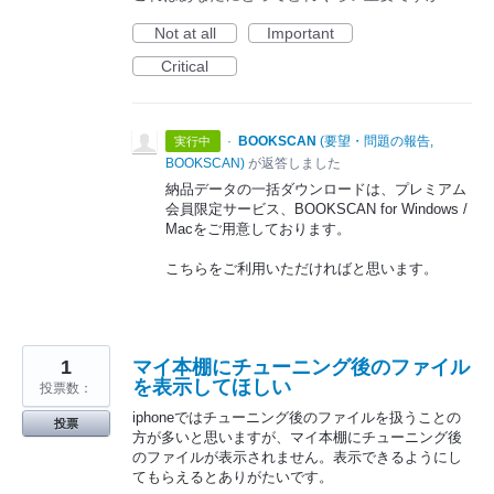
Not at all
Important
Critical
·
BOOKSCAN
(
要望・問題の報告,
実行中
BOOKSCAN
)
が返答しました
納品データの一括ダウンロードは、プレミアム
会員限定サービス、BOOKSCAN for Windows /
Macをご用意しております。
こちらをご利用いただければと思います。
1
マイ本棚にチューニング後のファイル
を表示してほしい
投票数：
iphoneではチューニング後のファイルを扱うことの
投票
方が多いと思いますが、マイ本棚にチューニング後
のファイルが表示されません。表示できるようにし
てもらえるとありがたいです。