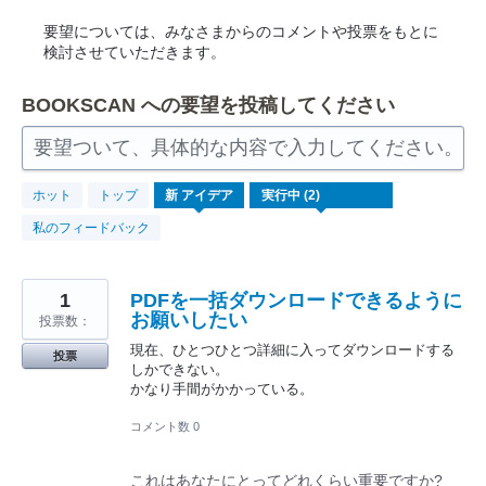
要望については、みなさまからのコメントや投票をもとに
検討させていただきます。
BOOKSCAN への要望を投稿してください
要望ついて、具体的な内容で入力してください。
2
ホット
トップ
新
アイデア
見
つ
私のフィードバック
か
っ
た
結
果
1
PDFを一括ダウンロードできるように
お願いしたい
投票数：
現在、ひとつひとつ詳細に入ってダウンロードする
投票
しかできない。
かなり手間がかかっている。
コメント数 0
これはあなたにとってどれくらい重要ですか?