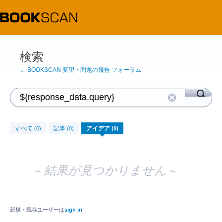
検索
← BOOKSCAN 要望・問題の報告 フォーラム
すべて
記事
アイデア
(0)
(0)
(0)
~ 結果が見つかりません ~
新規・既存ユーザーは
sign in