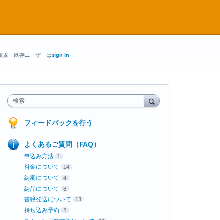
新規・既存ユーザーは
sign in
検索
フィードバックを行う
よくあるご質問（FAQ）
申込み方法
1
料金について
14
納期について
4
納品について
8
書籍発送について
13
持ち込み予約
2