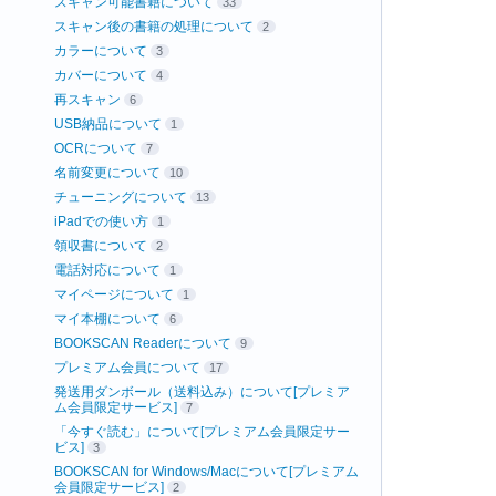
スキャン可能書籍について
33
スキャン後の書籍の処理について
2
カラーについて
3
カバーについて
4
再スキャン
6
USB納品について
1
OCRについて
7
名前変更について
10
チューニングについて
13
iPadでの使い方
1
領収書について
2
電話対応について
1
マイページについて
1
マイ本棚について
6
BOOKSCAN Readerについて
9
プレミアム会員について
17
発送用ダンボール（送料込み）について[プレミア
ム会員限定サービス]
7
「今すぐ読む」について[プレミアム会員限定サー
ビス]
3
BOOKSCAN for Windows/Macについて[プレミアム
会員限定サービス]
2