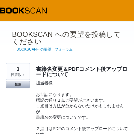
コ
ン
テ
ン
ツ
へ
ス
BOOKSCAN への要望を投稿して
キ
ください
ッ
プ
← BOOKSCANへの要望 フォーラム
3
書籍名変更＆PDFコメント後アップロ
ードについて
投票数：
担当者様
投票
お世話になります。
標記の通り２点ご要望がございます。
１点目は方法が分からないだけかもしれません
が、
書籍名の変更についてです。
２点目はPDFのコメント後アップロードについて