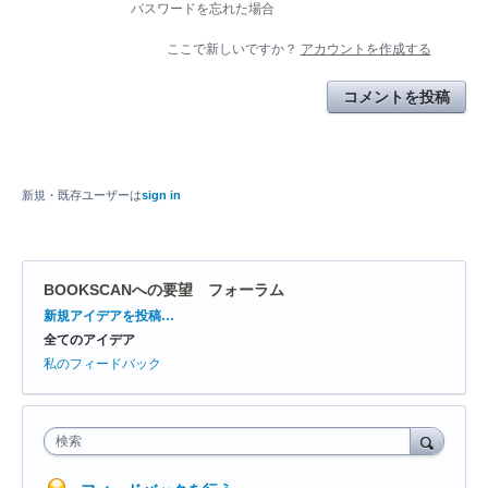
パスワードを忘れた場合
ここで新しいですか？
アカウントを作成する
コメントを投稿
新規・既存ユーザーは
sign in
BOOKSCANへの要望 フォーラム
カ
新規アイデアを投稿…
テ
全てのアイデア
ゴ
リ
私のフィードバック
検索