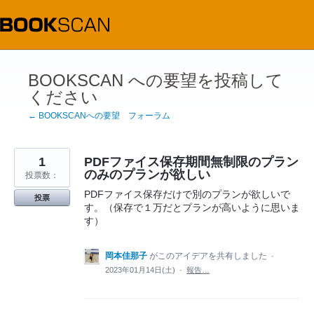
コ
ン
テ
ン
ツ
へ
ス
BOOKSCAN への要望を投稿して
キ
ください
ッ
プ
← BOOKSCANへの要望 フォーラム
1
PDFファイス保存期間無制限のプラン
のみのプランが欲しい
投票数：
PDFファイス保存だけで別のプランが欲しいで
投票
す。（保存で１万だとプランが高いように思いま
す）
岡本佳那子
がこのアイデアを共有しました
·
2023年01月14日(土)
·
報告…