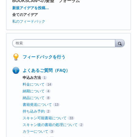
BOOKSCANへの要望 フォーラム
カ
新規アイデアを投稿…
テ
全てのアイデア
ゴ
リ
私のフィードバック
検索
フィードバックを行う
よくあるご質問（FAQ）
申込み方法
1
料金について
14
納期について
4
納品について
8
書籍発送について
13
持ち込み予約
2
スキャン可能書籍について
33
スキャン後の書籍の処理について
2
カラーについて
3