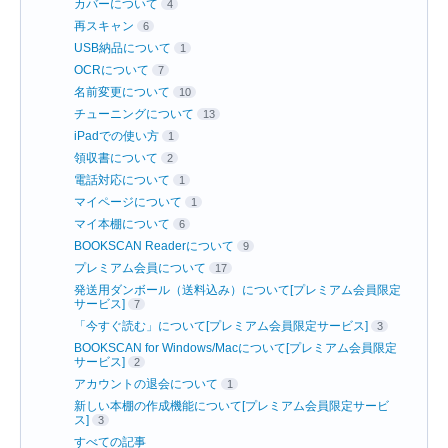
カバーについて
4
再スキャン
6
USB納品について
1
OCRについて
7
名前変更について
10
チューニングについて
13
iPadでの使い方
1
領収書について
2
電話対応について
1
マイページについて
1
マイ本棚について
6
BOOKSCAN Readerについて
9
プレミアム会員について
17
発送用ダンボール（送料込み）について[プレミアム会員限定
サービス]
7
「今すぐ読む」について[プレミアム会員限定サービス]
3
BOOKSCAN for Windows/Macについて[プレミアム会員限定
サービス]
2
アカウントの退会について
1
新しい本棚の作成機能について[プレミアム会員限定サービ
ス]
3
すべての記事