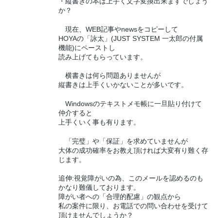
・縦書きの本は上手く文字変換出来ますでしょう
か？
現在、WEB記事やnewsをコピーして
HOYAの「詠太」(JUST SYSTEM 一太郎の付属
機能)にペーストし
読み上げてもらっています。
横書きは何ら問題ありませんが
縦書きは上手くいかないことが多いです。
Windowsのテキストメモ帳に一旦貼り付けて
仲介すると
上手くいく事も有ります。
「完璧」や「保証」を求めていませんが
大体の成功確率をお教え頂ければ大変有り難く存
じます。
追伸:視覚障がいの為、このメールを認めるのも
かなり難儀しております。
障がい者への「合理的配慮」の観点から
私の案件に限り、お電話での問い合わせを受けて
頂けませんでしょうか？