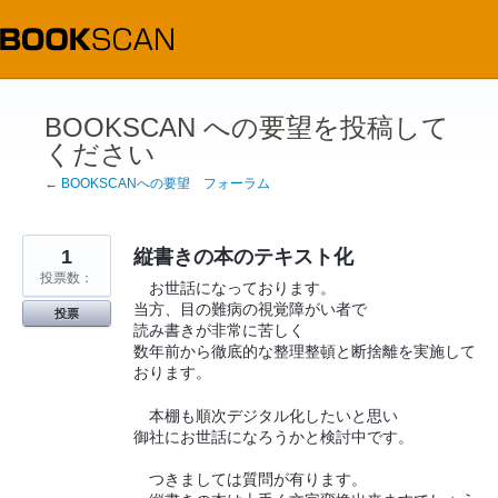
コ
ン
テ
ン
ツ
へ
ス
BOOKSCAN への要望を投稿して
キ
ください
ッ
プ
← BOOKSCANへの要望 フォーラム
1
縦書きの本のテキスト化
投票数：
お世話になっております。
当方、目の難病の視覚障がい者で
投票
読み書きが非常に苦しく
数年前から徹底的な整理整頓と断捨離を実施して
おります。
本棚も順次デジタル化したいと思い
御社にお世話になろうかと検討中です。
つきましては質問が有ります。