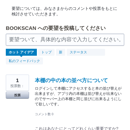
要望については、みなさまからのコメントや投票をもとに
検討させていただきます。
BOOKSCAN への要望を投稿してください
要望ついて、具体的な内容で入力してください。
265
ホット
アイデア
トップ
新
ステータス
見
つ
私のフィードバック
か
っ
た
結
果
1
本棚の中の本の並べ方について
投票数：
ログインして本棚にアクセスすると本の並び替えが
出来ますが、アプリ内の本棚は並び替えが出来ない
投票
のでサーバー上の本棚と同じ並びに出来るようにし
て欲しいです。
コメント数 0
これはあなたにとってどれくらい重要ですか?