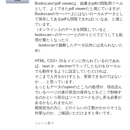
Bookscanのpdf viewerは、縦書きpdfの閲覧用ツール
として、よくできたpdf viewerだと感じていますが、
Bookscanのサーバー上にはないローカルデータとし
て保存してあるpdfも閲覧できればいいなあ、と感じ
ています。
（オンライン上のデータを閲覧していると、
bookscanへのサーバーとのやりとりでどうしても処
理が重たくなったり、
bookscanで裁断したデータ以外には見られないた
め）
HTML, CSS+ JSをメインに作られているのであれ
ば、tauri か、electronでラップしたものをローカル
でも動作するように設定していただければ、
そこまで人月をかけずとも、実装できるのではない
か……と思っています。
もっともデータのopenのところの処理や、現在読ん
でいるページの進行状況の保存などをどこで制御す
るのかという部分はソースコードを少し弄る必要が
あるかもしれませんが、
開発担当の方に、どのぐらいの工数がかかりそうな
作業なのか、ご確認いただけますと幸いです。
コメント数 0