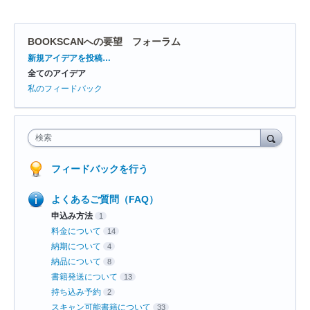
BOOKSCANへの要望 フォーラム
カ
新規アイデアを投稿…
テ
全てのアイデア
ゴ
リ
私のフィードバック
検索
フィードバックを行う
よくあるご質問（FAQ）
申込み方法
1
料金について
14
納期について
4
納品について
8
書籍発送について
13
持ち込み予約
2
スキャン可能書籍について
33