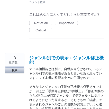
コメント数 0
これはあなたにとってどれくらい重要ですか?
Not at all
Important
Critical
3
ジャンル別での表示＋ジャンル修正機
能
投票数：
マイ本棚機能とは別に、自動振り分けされているジ
投票
ャンル別での表示機能があると良いなあと思ってい
ます。マイ本棚の整理は中々の手間なので…。
そうなるとジャンルの手動修正機能も必要そうです
が、例えば「手動修正件数がx件以上」「修正件数の
うちx割以上が特定ジャンル」でデフォルトに採用さ
れるようになったりすると、そもそもの「統計」で
表示されるジャンルごとの冊数が実態とずいぶん違
う、という問題も解決するんじゃないかなと思った